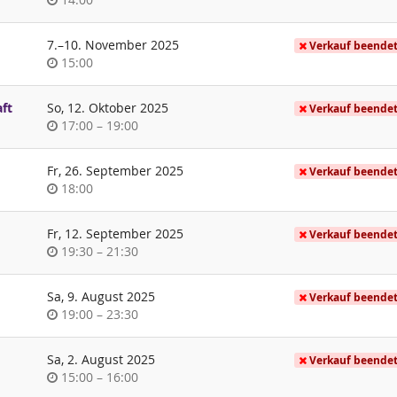
bis
7.
–
10. November 2025
Verkauf beende
Uhrzeit
15:00
ft
So, 12. Oktober 2025
Verkauf beende
Uhrzeit
bis
17:00
–
19:00
Fr, 26. September 2025
Verkauf beende
Uhrzeit
18:00
Fr, 12. September 2025
Verkauf beende
Uhrzeit
bis
19:30
–
21:30
Sa, 9. August 2025
Verkauf beende
Uhrzeit
bis
19:00
–
23:30
Sa, 2. August 2025
Verkauf beende
Uhrzeit
bis
15:00
–
16:00