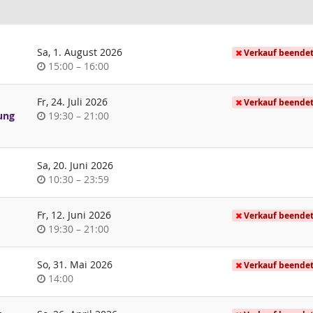
Sa, 1. August 2026
Verkauf beende
Uhrzeit
bis
15:00
–
16:00
Fr, 24. Juli 2026
Verkauf beende
Uhrzeit
bis
ung
19:30
–
21:00
Sa, 20. Juni 2026
Uhrzeit
bis
10:30
–
23:59
Fr, 12. Juni 2026
Verkauf beende
Uhrzeit
bis
19:30
–
21:00
So, 31. Mai 2026
Verkauf beende
Uhrzeit
14:00