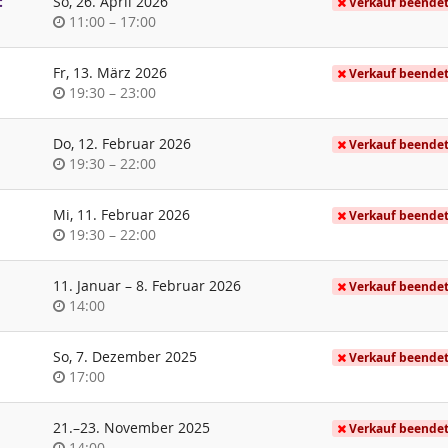
:
So, 26. April 2026
Verkauf beende
Uhrzeit
bis
11:00
–
17:00
Fr, 13. März 2026
Verkauf beende
Uhrzeit
bis
19:30
–
23:00
Do, 12. Februar 2026
Verkauf beende
Uhrzeit
bis
19:30
–
22:00
Mi, 11. Februar 2026
Verkauf beende
Uhrzeit
bis
19:30
–
22:00
bis
11. Januar
–
8. Februar 2026
Verkauf beende
Uhrzeit
14:00
So, 7. Dezember 2025
Verkauf beende
Uhrzeit
17:00
bis
21.
–
23. November 2025
Verkauf beende
Uhrzeit
14:00