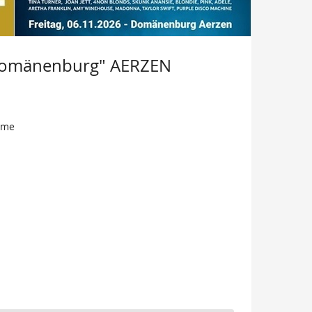
r Domänenburg" AERZEN
ome