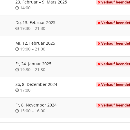
bis
d
23. Februar
–
9. März 2025
Verkauf beende
Uhrzeit
14:00
Do, 13. Februar 2025
Verkauf beende
Uhrzeit
bis
19:30
–
21:30
Mi, 12. Februar 2025
Verkauf beende
Uhrzeit
bis
19:00
–
21:00
Fr, 24. Januar 2025
Verkauf beende
Uhrzeit
bis
19:30
–
21:30
So, 8. Dezember 2024
Verkauf beende
Uhrzeit
17:00
Fr, 8. November 2024
Verkauf beende
Uhrzeit
bis
15:00
–
16:00