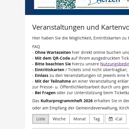
Veranstaltungen und Kartenvo
Hier haben Sie die Möglichkeit, Eintrittskarten z
FAQ
-
Ohne Wartezeiten
hier direkt online buchen u
-
Mit dem QR-Code
auf Ihrem ausgedruckten Ticket
-
Bitte beachten Sie
hierzu unsere
Nutzungsbedi
-
Eintrittskarten
/ Tickets sind nicht übertragbar
-
Einlass
zu den Veranstaltungen ist jeweils eine 
-
Mit der Teilnahme
an einer Veranstaltung erklä
zur Presse- u. Öffentlichkeitsarbeit durch uns ge
-
Bei Fragen
oder zur Unterstützung beim Ticketka
Das
Kulturprogrammheft 2026
erhalten Sie in d
oder am Empfang der Gemeindeverwaltung, Kirchp
Liste
Woche
Monat
Tag
iCal