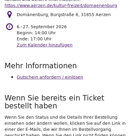
https://www.aerzen.de/kultur-freizeit/domaenenburg
Domänenburg, Burgstraße 6, 31855 Aerzen
bis
6.
–
27. September 2026
Beginn:
14:00
Uhr
Ende:
17:00
Uhr
Zum Kalender hinzufügen
Produkte
Mehr Informationen
Gutschein anfordern / einlösen
Wenn Sie bereits ein Ticket
bestellt haben
Wenn Sie den Status und die Details Ihrer Bestellung
einsehen oder ändern wollen, klicken Sie auf den Link in
einer der E-Mails, die wir Ihnen im Bestellvorgang
geschickt haben. Wenn Sie den Link nicht finden können,