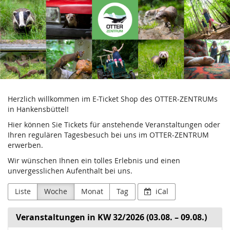
Aktion
Zum
Haupt-
Fischotterschutz
Inhalt
springen
e.V.
Herzlich willkommen im E-Ticket Shop des OTTER-ZENTRUMs
in Hankensbüttel!
Hier können Sie Tickets für anstehende Veranstaltungen oder
Ihren regulären Tagesbesuch bei uns im OTTER-ZENTRUM
erwerben.
Wir wünschen Ihnen ein tolles Erlebnis und einen
unvergesslichen Aufenthalt bei uns.
Liste
Woche
Monat
Tag
iCal
Veranstaltungen in KW 32/2026 (03.08. – 09.08.)