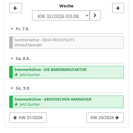
Woche
Woche
zur
Anzeige
Fr, 7.8.
auswählen
Sommerbühne - DEAD ROCK PILOTS
Verkauf beendet
Sa, 8.8.
Sommerbühne - DIE BANDMANUFAKTUR
Jetzt buchen
So, 9.8.
Sommerbühne - GROOVECHOR HANNOVER
Jetzt buchen
KW 31/2026
KW 33/2026