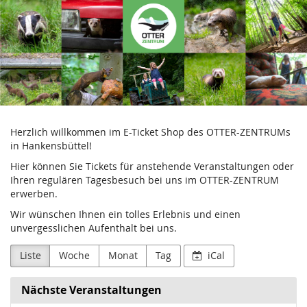
Aktion
Zum
Haupt-
Fischotterschutz
Inhalt
springen
e.V.
Herzlich willkommen im E-Ticket Shop des OTTER-ZENTRUMs
in Hankensbüttel!
Hier können Sie Tickets für anstehende Veranstaltungen oder
Ihren regulären Tagesbesuch bei uns im OTTER-ZENTRUM
erwerben.
Wir wünschen Ihnen ein tolles Erlebnis und einen
unvergesslichen Aufenthalt bei uns.
Liste
Woche
Monat
Tag
iCal
Nächste Veranstaltungen