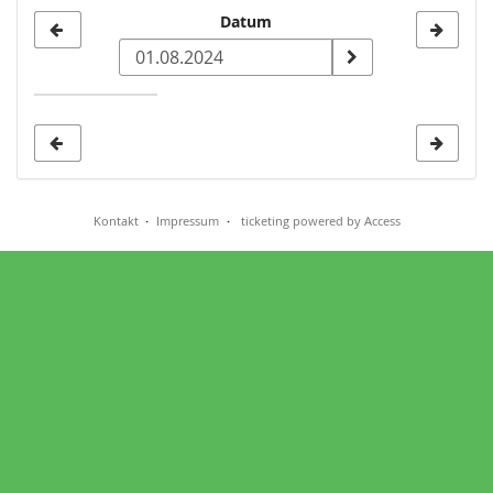
Datum
Datum
zur
Anzeige
auswählen
Kontakt
Impressum
ticketing powered by Access