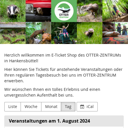
Aktion
Zum
Haupt-
Fischotterschutz
Inhalt
springen
e.V.
Herzlich willkommen im E-Ticket Shop des OTTER-ZENTRUMs
in Hankensbüttel!
Hier können Sie Tickets für anstehende Veranstaltungen oder
Ihren regulären Tagesbesuch bei uns im OTTER-ZENTRUM
erwerben.
Wir wünschen Ihnen ein tolles Erlebnis und einen
unvergesslichen Aufenthalt bei uns.
Liste
Woche
Monat
Tag
iCal
Veranstaltungen am 1. August 2024