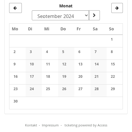
Monat
Montag
Dienstag
Mittwoch
Donnerstag
Freitag
Samstag
Sonntag
Mo
Di
Mi
Do
Fr
Sa
So
Kalender
1
Keine Veran
2
3
4
5
6
7
8
Keine Veranstaltungen
Keine Veranstaltungen
Keine Veranstaltungen
Keine Veranstaltungen
Keine Veranstaltungen
Keine Veranstaltung
Keine Veran
9
10
11
12
13
14
15
Keine Veranstaltungen
Keine Veranstaltungen
Keine Veranstaltungen
Keine Veranstaltungen
Keine Veranstaltungen
Keine Veranstaltung
Keine Veran
16
17
18
19
20
21
22
Keine Veranstaltungen
Keine Veranstaltungen
Keine Veranstaltungen
Keine Veranstaltungen
Keine Veranstaltungen
Keine Veranstaltung
Keine Veran
23
24
25
26
27
28
29
Keine Veranstaltungen
Keine Veranstaltungen
Keine Veranstaltungen
Keine Veranstaltungen
Keine Veranstaltungen
Keine Veranstaltung
Keine Veran
30
Keine Veranstaltungen
Kontakt
Impressum
ticketing powered by Access