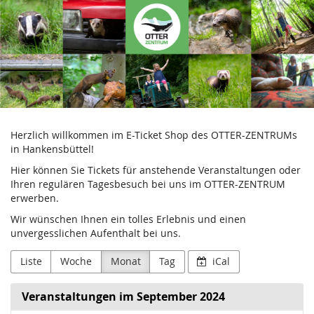
Aktion
Zum
Haupt-
Fischotterschutz
Inhalt
springen
e.V.
Herzlich willkommen im E-Ticket Shop des OTTER-ZENTRUMs
in Hankensbüttel!
Hier können Sie Tickets für anstehende Veranstaltungen oder
Ihren regulären Tagesbesuch bei uns im OTTER-ZENTRUM
erwerben.
Wir wünschen Ihnen ein tolles Erlebnis und einen
unvergesslichen Aufenthalt bei uns.
Liste
Woche
Monat
Tag
iCal
Veranstaltungen im September 2024