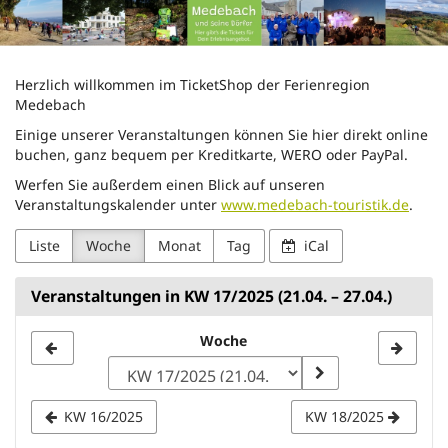
Touristik-
Zum
Haupt-
Gesellschaft
Inhalt
springen
Medebach
Herzlich willkommen im TicketShop der Ferienregion
Medebach
mbH
Einige unserer Veranstaltungen können Sie hier direkt online
buchen, ganz bequem per Kreditkarte, WERO oder PayPal.
Werfen Sie außerdem einen Blick auf unseren
Veranstaltungskalender unter
www.medebach-touristik.de
.
Liste
Woche
Monat
Tag
iCal
Veranstaltungen in KW 17/2025 (21.04. – 27.04.)
Woche
Woche
zur
Anzeige
KW 16/2025
KW 18/2025
auswählen