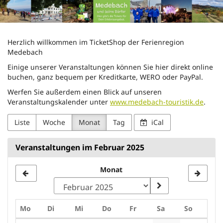
Touristik-
Zum
Haupt-
Gesellschaft
Inhalt
springen
Medebach
Herzlich willkommen im TicketShop der Ferienregion
Medebach
mbH
Einige unserer Veranstaltungen können Sie hier direkt online
buchen, ganz bequem per Kreditkarte, WERO oder PayPal.
Werfen Sie außerdem einen Blick auf unseren
Veranstaltungskalender unter
www.medebach-touristik.de
.
Liste
Woche
Monat
Tag
iCal
Veranstaltungen im Februar 2025
Monat
Montag
Dienstag
Mittwoch
Donnerstag
Freitag
Samstag
Sonntag
Mo
Di
Mi
Do
Fr
Sa
So
Kalender