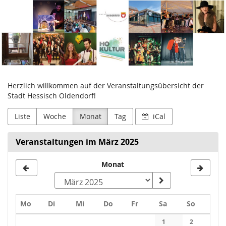
Stadtverwaltung
Zum
Haupt-
Hessisch
Inhalt
springen
Oldendorf
Herzlich willkommen auf der Veranstaltungsübersicht der
Stadt Hessisch Oldendorf!
Liste
Woche
Monat
Tag
iCal
Veranstaltungen im März 2025
Monat
Montag
Dienstag
Mittwoch
Donnerstag
Freitag
Samstag
Sonntag
Mo
Di
Mi
Do
Fr
Sa
So
Kalender
1
2